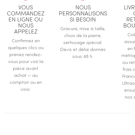
VOUS
NOUS
LIV
COMMANDEZ
PERSONNALISONS
EN LIGNE OU
SI BESOIN
RE
NOUS
BOU
Gravure, mise à taille,
APPELEZ
Col
choix de la pierre,
Confirmez en
assur
sertissage spécial.
quelques clics ou
en 
Devis et délai donnés
prenez rendez-
métrop
sous 48 h.
vous pour voir la
ou ret
pièce avant
frais 
achat — au
Franc
comptoir ou en
Ultras
visio.
ensu
nos a