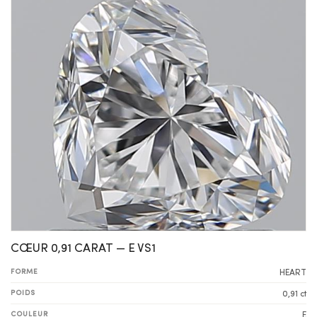
CŒUR 0,91 CARAT — E VS1
FORME
HEART
POIDS
0,91 ct
COULEUR
E