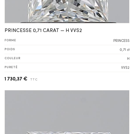
PRINCESSE 0,71 CARAT — H VVS2
FORME
PRINCESS
POIDS
0,71 ct
COULEUR
H
PURETÉ
VVS2
1 730,37 €
TTC