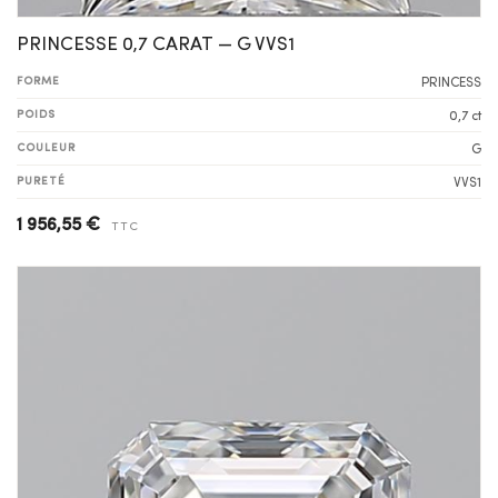
PRINCESSE 0,7 CARAT — G VVS1
FORME
PRINCESS
POIDS
0,7 ct
COULEUR
G
PURETÉ
VVS1
1 956,55 €
TTC