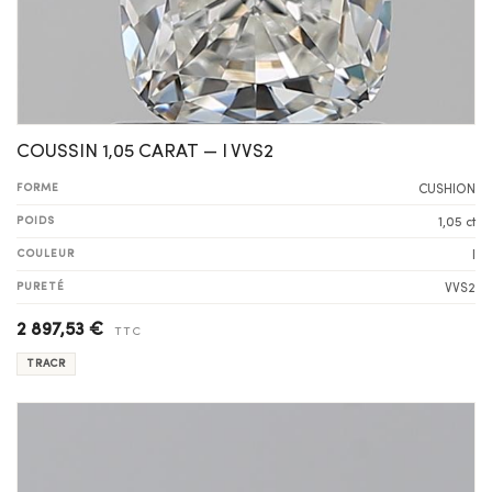
COUSSIN 1,05 CARAT — I VVS2
FORME
CUSHION
POIDS
1,05 ct
COULEUR
I
PURETÉ
VVS2
2 897,53 €
TTC
TRACR