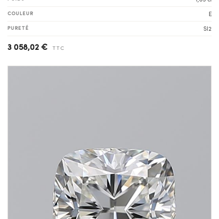
1,03 ct
COULEUR
E
PURETÉ
SI2
3 058,02 €
TTC