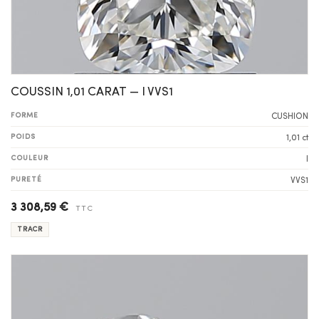
COUSSIN 1,01 CARAT — I VVS1
FORME
CUSHION
POIDS
1,01 ct
COULEUR
I
PURETÉ
VVS1
3 308,59 €
TTC
TRACR