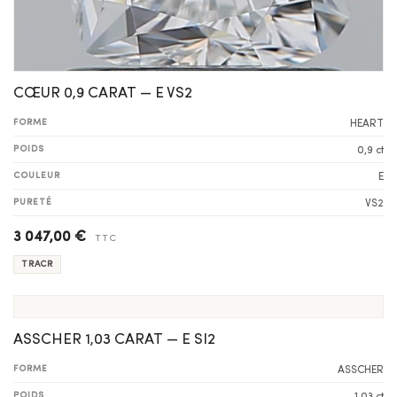
CŒUR 0,9 CARAT — E VS2
FORME
HEART
POIDS
0,9 ct
COULEUR
E
PURETÉ
VS2
3 047,00 €
TTC
TRACR
ASSCHER 1,03 CARAT — E SI2
FORME
ASSCHER
POIDS