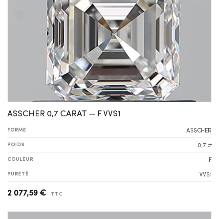
ASSCHER 0,7 CARAT — F VVS1
FORME
ASSCHER
POIDS
0,7 ct
COULEUR
F
PURETÉ
VVS1
2 077,59 €
TTC