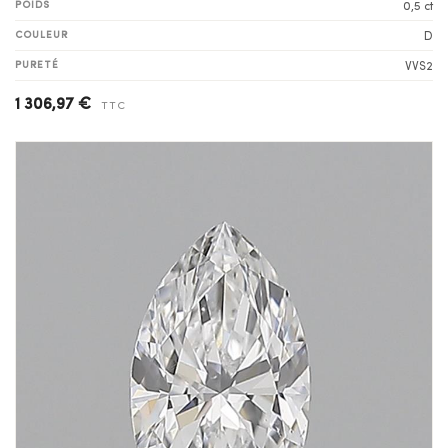
POIDS
0,5 ct
COULEUR
D
PURETÉ
VVS2
1 306,97 €
TTC