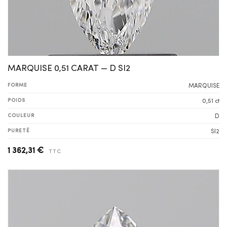
MARQUISE 0,51 CARAT — D SI2
FORME
MARQUISE
POIDS
0,51 ct
COULEUR
D
PURETÉ
SI2
1 362,31 €
TTC