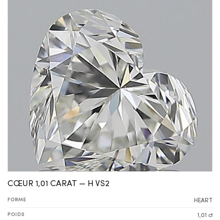
CŒUR 1,01 CARAT — H VS2
FORME
HEART
POIDS
1,01 ct