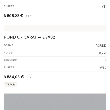
PURETÉ
VS1
3 505,22 €
TTC
ROND 0,7 CARAT — E VVS2
FORME
ROUND
POIDS
0,7 ct
COULEUR
E
PURETÉ
VVS2
3 584,03 €
TTC
TRACR