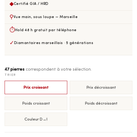
◆
Certifié GIA / HRD
⚲
Vue main, sous loupe — Marseille
⏱
Hold 48 h gratuit par téléphone
✓
Diamantaires marseillais · 5 générations
47 pierres
correspondent à votre sélection.
TRIER
Prix croissant
Prix décroissant
Poids croissant
Poids décroissant
Couleur D→I