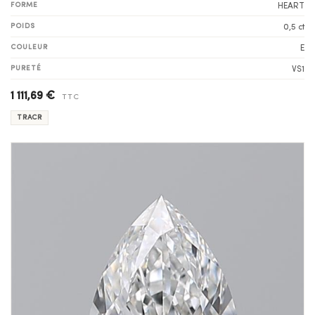
FORME
HEART
POIDS
0,5 ct
COULEUR
E
PURETÉ
VS1
1 111,69 €
TTC
TRACR