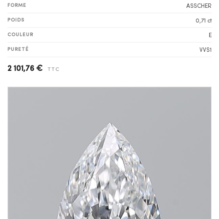
FORME
ASSCHER
POIDS
0,71 ct
COULEUR
E
PURETÉ
VVS1
2 101,76 €
TTC