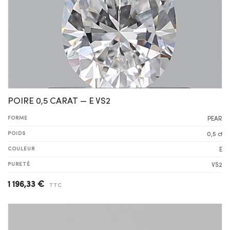
POIRE 0,5 CARAT — E VS2
FORME
PEAR
POIDS
0,5 ct
COULEUR
E
PURETÉ
VS2
1 196,33 €
TTC