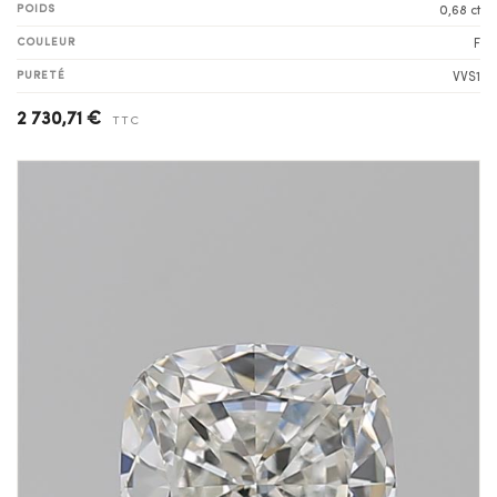
POIDS
0,68 ct
COULEUR
F
PURETÉ
VVS1
2 730,71 €
TTC