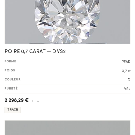
POIRE 0,7 CARAT — D VS2
FORME
PEAR
POIDS
0,7 ct
COULEUR
D
PURETÉ
VS2
2 298,29 €
TTC
TRACR