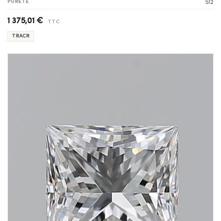
PURETÉ
SI2
1 375,01 €
TTC
TRACR