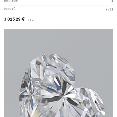
COULEUR
F
PURETÉ
VVS2
3 025,29 €
TTC