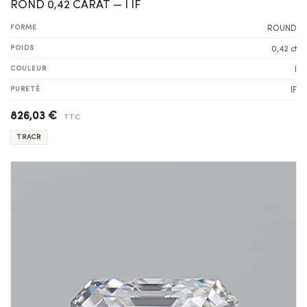
ROND 0,42 CARAT — I IF
FORME
ROUND
POIDS
0,42 ct
COULEUR
I
PURETÉ
IF
826,03 €
TTC
TRACR