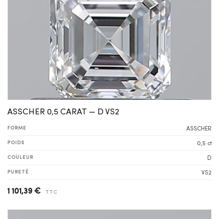
ASSCHER 0,5 CARAT — D VS2
FORME
ASSCHER
POIDS
0,5 ct
COULEUR
D
PURETÉ
VS2
1 101,39 €
TTC