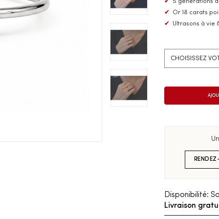
✔
5 générations d
✔
Or 18 carats po
✔
Ultrasons à vie 
Un
RENDEZ
Disponibilité:
So
Livraison gratu