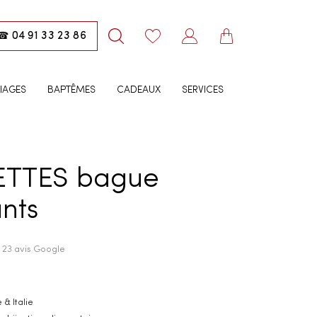
04 91 33 23 86
☎
IAGES
BAPTÊMES
CADEAUX
SERVICES
ETTES bague
nts
· 23 avis Google
 & Italie