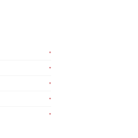
+
+
+
+
+