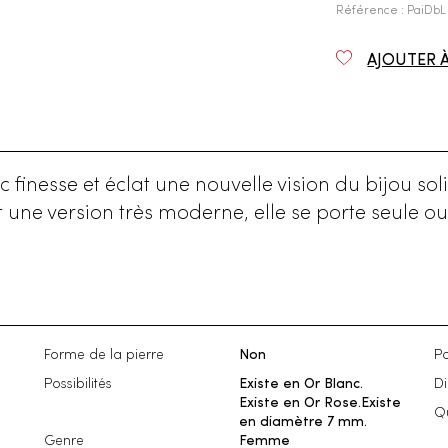
Référence : PaiDbL
AJOUTER 
finesse et éclat une nouvelle vision du bijou sol
est une version très moderne, elle se porte seu
Forme de la pierre
Non
Po
Possibilités
Existe en Or Blanc.
D
Existe en Or Rose.Existe
Qu
en diamètre 7 mm.
Genre
Femme