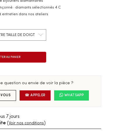
e bijoutiers diamantaires
inçonné · diamants sélectionnés 4 C
& entretien dans nos ateliers
e question ou envie de voir la pièce ?
-VOUS
☎ APPELER
WHATSAPP
us 7 jours
ite
(
)
Voir nos conditions