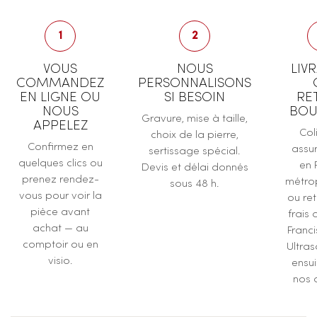
1
2
VOUS
NOUS
LIV
COMMANDEZ
PERSONNALISONS
EN LIGNE OU
SI BESOIN
RE
NOUS
BOU
Gravure, mise à taille,
APPELEZ
Col
choix de la pierre,
Confirmez en
assur
sertissage spécial.
quelques clics ou
en 
Devis et délai donnés
prenez rendez-
métrop
sous 48 h.
vous pour voir la
ou ret
pièce avant
frais 
achat — au
Franc
comptoir ou en
Ultras
visio.
ensu
nos a