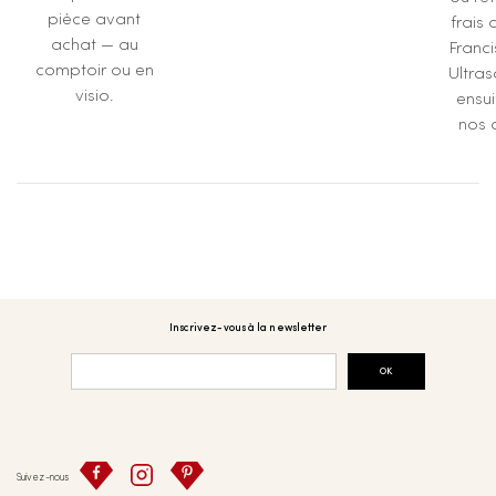
pièce avant
frais 
achat — au
Franc
comptoir ou en
Ultras
visio.
ensu
nos a
Inscrivez-vous à la newsletter
OK
Suivez-nous