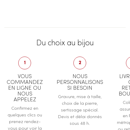
Du choix au bijou
1
2
VOUS
NOUS
LIV
COMMANDEZ
PERSONNALISONS
EN LIGNE OU
SI BESOIN
RE
NOUS
BOU
Gravure, mise à taille,
APPELEZ
Col
choix de la pierre,
Confirmez en
assur
sertissage spécial.
quelques clics ou
en 
Devis et délai donnés
prenez rendez-
métrop
sous 48 h.
vous pour voir la
ou ret