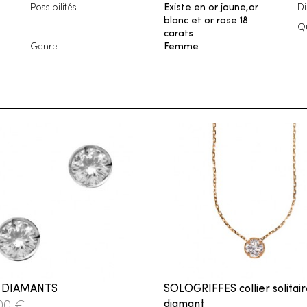
Possibilités
Existe en or jaune,or
D
blanc et or rose 18
Qu
carats
Genre
Femme
 DIAMANTS
SOLOGRIFFES collier solitai
diamant
,00 €