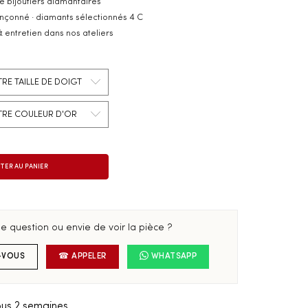
e bijoutiers diamantaires
inçonné · diamants sélectionnés 4 C
& entretien dans nos ateliers
e question ou envie de voir la pièce ?
-VOUS
☎ APPELER
WHATSAPP
us 2 semaines