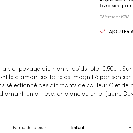
Livraison gratu
Référence : 197181
AJOUTER 
rats et pavage diamants, poids total 0.50ct . Sur
ont le diamant solitaire est magnifié par son se
vons sélectionné des diamants de couleur G et d
e diamant, en or rose, or blanc ou en or jaune 
Forme de la pierre
Brillant
Po