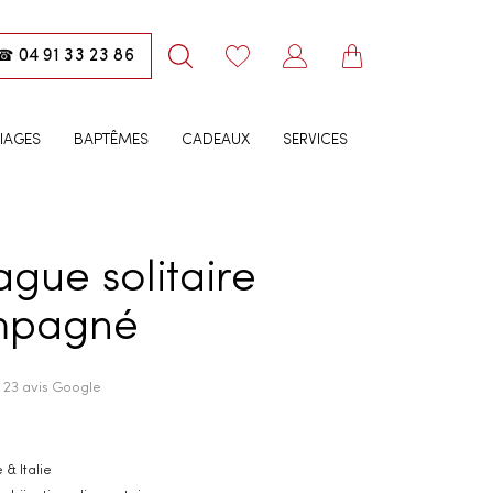
04 91 33 23 86
☎
IAGES
BAPTÊMES
CADEAUX
SERVICES
gue solitaire
mpagné
· 23 avis Google
 & Italie