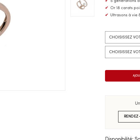
✔
5 générations d
✔
Or 18 carats po
✔
Ultrasons à vie 
Un
RENDEZ
Disponibilité:
So