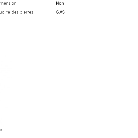
imension
Non
alité des pierres
G.VS
re