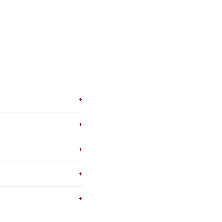
+
+
+
+
+