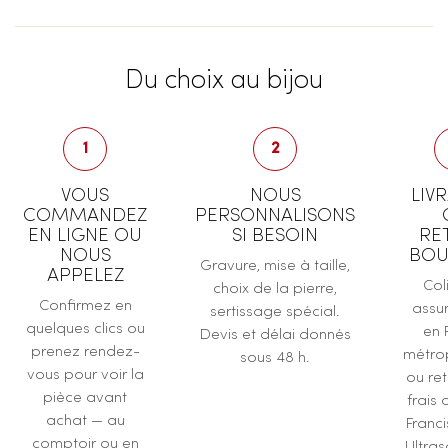
Du choix au bijou
1
2
VOUS
NOUS
LIV
COMMANDEZ
PERSONNALISONS
EN LIGNE OU
SI BESOIN
RE
NOUS
BOU
Gravure, mise à taille,
APPELEZ
Col
choix de la pierre,
Confirmez en
assur
sertissage spécial.
quelques clics ou
en 
Devis et délai donnés
prenez rendez-
métrop
sous 48 h.
vous pour voir la
ou ret
pièce avant
frais 
achat — au
Franc
comptoir ou en
Ultras