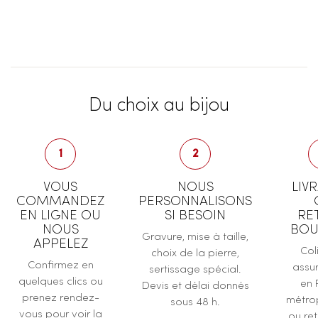
Du choix au bijou
1
2
VOUS
NOUS
LIV
COMMANDEZ
PERSONNALISONS
EN LIGNE OU
SI BESOIN
RE
NOUS
BOU
Gravure, mise à taille,
APPELEZ
Col
choix de la pierre,
Confirmez en
assur
sertissage spécial.
quelques clics ou
en 
Devis et délai donnés
prenez rendez-
métrop
sous 48 h.
vous pour voir la
ou ret