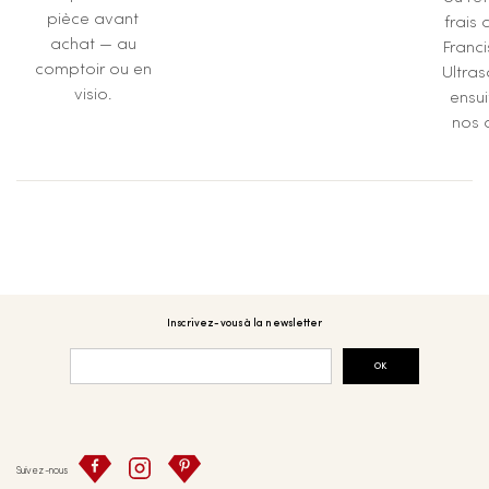
pièce avant
frais 
achat — au
Franc
comptoir ou en
Ultras
visio.
ensu
nos a
Inscrivez-vous à la newsletter
OK
Suivez-nous