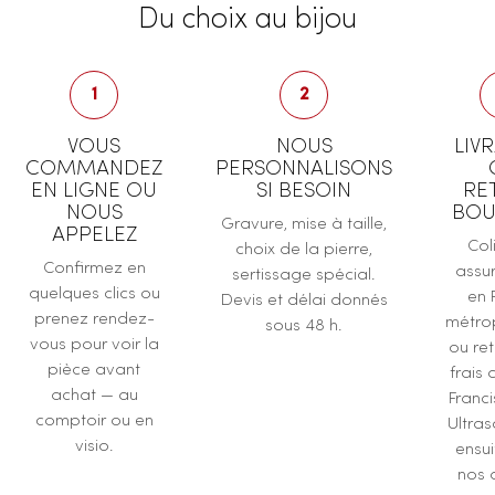
Du choix au bijou
1
2
VOUS
NOUS
LIV
COMMANDEZ
PERSONNALISONS
EN LIGNE OU
SI BESOIN
RE
NOUS
BOU
Gravure, mise à taille,
APPELEZ
Col
choix de la pierre,
Confirmez en
assur
sertissage spécial.
quelques clics ou
en 
Devis et délai donnés
prenez rendez-
métrop
sous 48 h.
vous pour voir la
ou ret
pièce avant
frais 
achat — au
Franc
comptoir ou en
Ultras
visio.
ensu
nos a