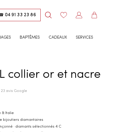
04 91 33 23 86
☎
IAGES
BAPTÊMES
CADEAUX
SERVICES
 collier or et nacre
· 23 avis Google
 & Italie
e bijoutiers diamantaires
inçonné · diamants sélectionnés 4 C