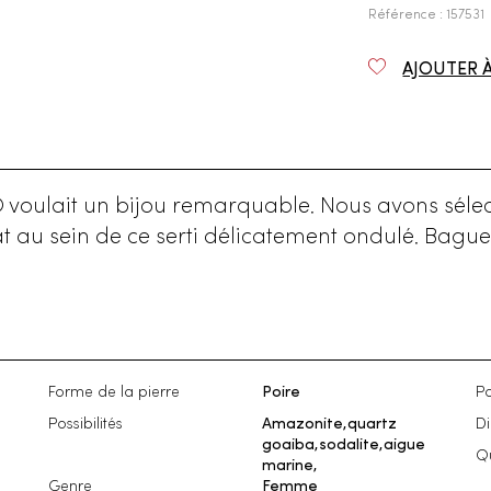
Référence : 157531
AJOUTER 
 voulait un bijou remarquable. Nous avons sélec
t au sein de ce serti délicatement ondulé. Bague, 
Forme de la pierre
Poire
Po
Possibilités
Amazonite,quartz
D
goaiba,sodalite,aigue
Qu
marine,
Genre
Femme