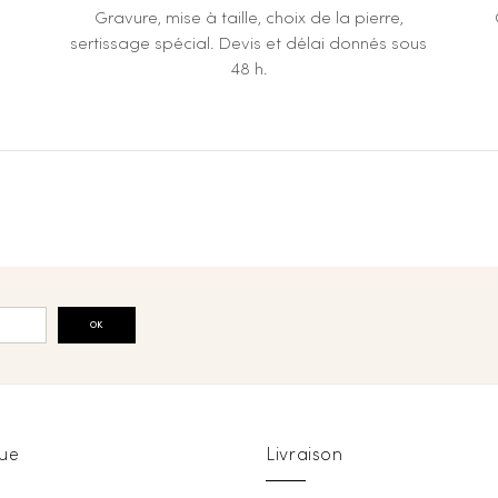
Gravure, mise à taille, choix de la pierre,
sertissage spécial. Devis et délai donnés sous
48 h.
OK
ue
Livraison