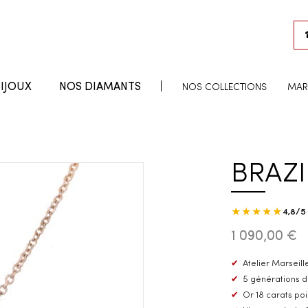
IJOUX
NOS DIAMANTS
NOS COLLECTIONS
MAR
BRAZIL
★★★★★
4,8/5
1 090,00 €
✔
Atelier Marseille
✔
5 générations d
✔
Or 18 carats po