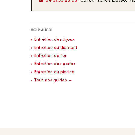
☎ 04 91 33 23 86
· 36 rue Francis Davso, Ma
VOIR AUSSI
Entretien des bijoux
Entretien du diamant
Entretien de l'or
Entretien des perles
Entretien du platine
Tous nos guides →