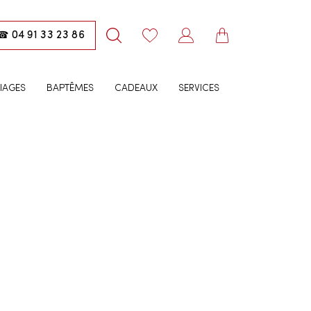
04 91 33 23 86
☎
IAGES
BAPTÊMES
CADEAUX
SERVICES