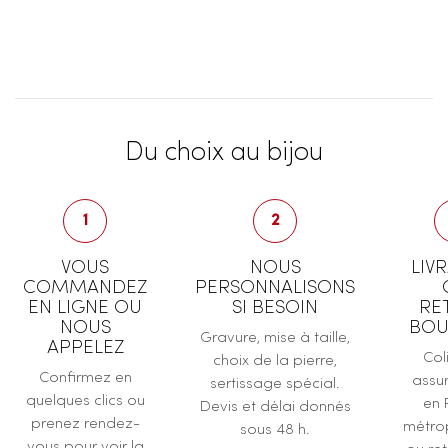
Du choix au bijou
1
2
VOUS
NOUS
LIV
COMMANDEZ
PERSONNALISONS
EN LIGNE OU
SI BESOIN
RE
NOUS
BOU
Gravure, mise à taille,
APPELEZ
Col
choix de la pierre,
Confirmez en
assur
sertissage spécial.
quelques clics ou
en 
Devis et délai donnés
prenez rendez-
métrop
sous 48 h.
vous pour voir la