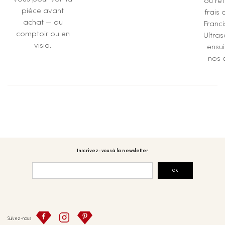
ou ret
pièce avant
frais 
achat — au
Franc
comptoir ou en
Ultras
visio.
ensu
nos a
Inscrivez-vous à la newsletter
OK
Suivez-nous