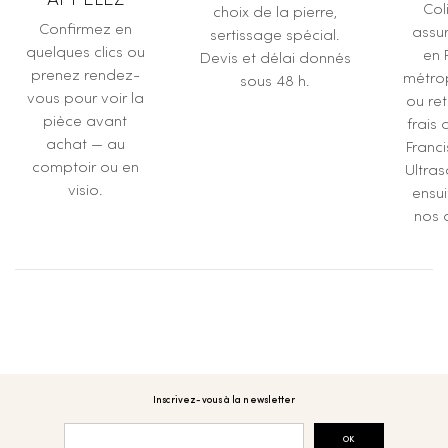
APPELEZ
Col
choix de la pierre,
Confirmez en
assur
sertissage spécial.
quelques clics ou
en 
Devis et délai donnés
prenez rendez-
métrop
sous 48 h.
vous pour voir la
ou ret
pièce avant
frais 
achat — au
Franc
comptoir ou en
Ultras
visio.
ensu
nos a
Inscrivez-vous à la newsletter
OK