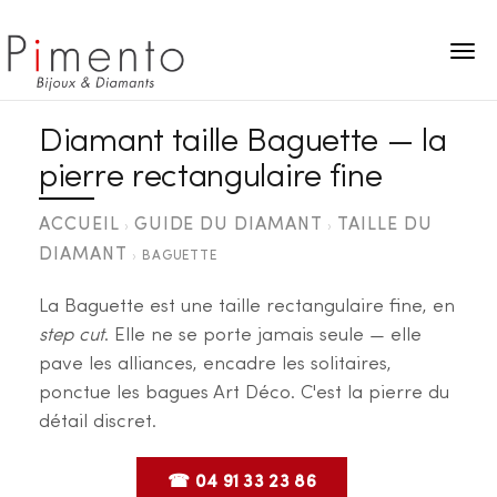
Panneau de gestion des cookies
Diamant taille Baguette — la
pierre rectangulaire fine
ACCUEIL
GUIDE DU DIAMANT
TAILLE DU
›
›
DIAMANT
›
BAGUETTE
La Baguette est une taille rectangulaire fine, en
step cut
. Elle ne se porte jamais seule — elle
pave les alliances, encadre les solitaires,
ponctue les bagues Art Déco. C'est la pierre du
détail discret.
☎ 04 91 33 23 86