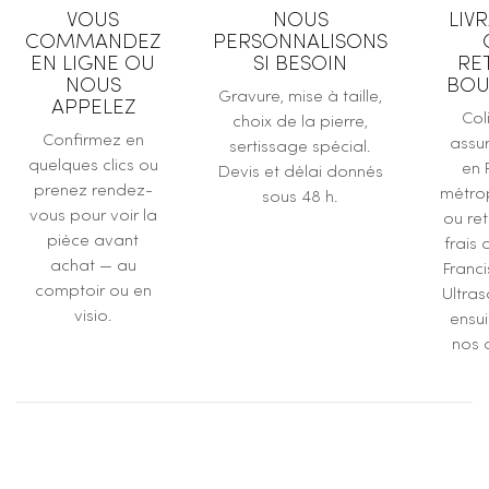
VOUS
NOUS
LIV
COMMANDEZ
PERSONNALISONS
EN LIGNE OU
SI BESOIN
RE
NOUS
BOU
Gravure, mise à taille,
APPELEZ
Col
choix de la pierre,
Confirmez en
assur
sertissage spécial.
quelques clics ou
en 
Devis et délai donnés
prenez rendez-
métrop
sous 48 h.
vous pour voir la
ou ret
pièce avant
frais 
achat — au
Franc
comptoir ou en
Ultras
visio.
ensu
nos a