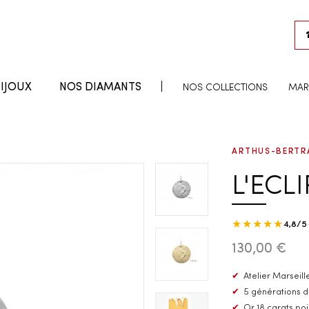
IJOUX
NOS DIAMANTS
NOS COLLECTIONS
MAR
ARTHUS-BERTR
L'ECL
★★★★★
4,8/5
130,00 €
✔
Atelier Marseille
✔
5 générations d
✔
Or 18 carats po