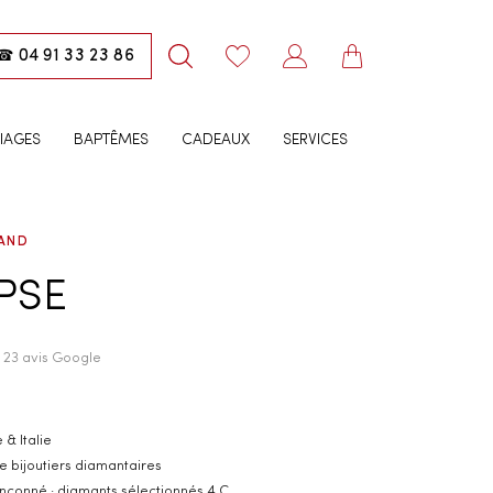
04 91 33 23 86
☎
IAGES
BAPTÊMES
CADEAUX
SERVICES
AND
IPSE
· 23 avis Google
 & Italie
e bijoutiers diamantaires
inçonné · diamants sélectionnés 4 C