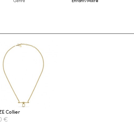
Genre
Enfant/Mixte
E Collier
0 €