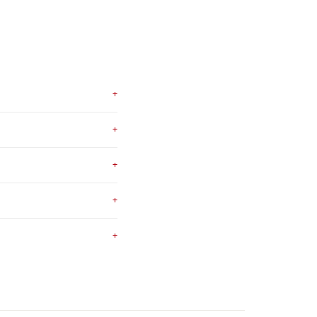
+
+
+
+
+