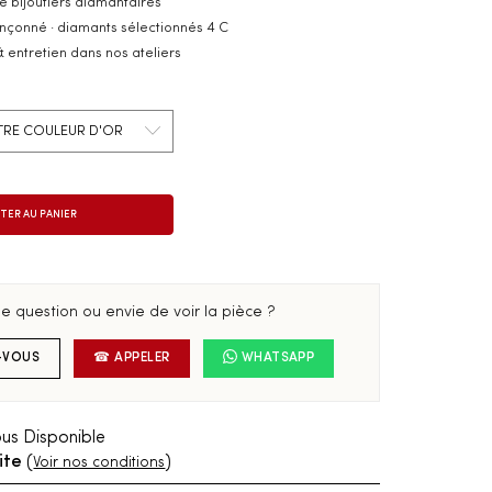
e bijoutiers diamantaires
inçonné · diamants sélectionnés 4 C
& entretien dans nos ateliers
e question ou envie de voir la pièce ?
-VOUS
☎ APPELER
WHATSAPP
us Disponible
ite
(
)
Voir nos conditions