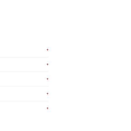
+
+
+
+
+