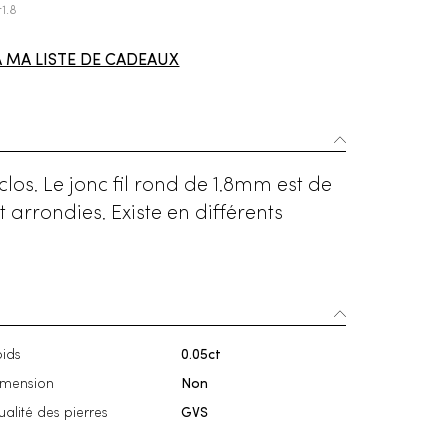
r1.8
À MA LISTE DE CADEAUX
clos. Le jonc fil rond de 1.8mm est de
 arrondies. Existe en différents
ids
0.05ct
imension
Non
alité des pierres
GVS