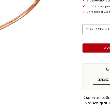
✔
5 générations d
✔
Or 18 carats po
✔
Ultrasons à vie 
Un
RENDEZ
Disponibilité:
So
Livraison gratu