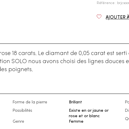
Référence : brjcsoo
AJOUTER 
ose 18 carats. Le diamant de 0,05 carat est serti 
ction SOLO nous avons choisi des lignes douces et
des poignets.
Forme de la pierre
Brillant
Po
Possibilités
Existe en or jaune or
D
rose et or blanc
Qu
Genre
Femme