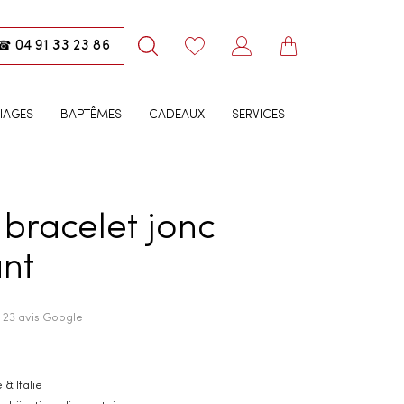
04 91 33 23 86
☎
IAGES
BAPTÊMES
CADEAUX
SERVICES
bracelet jonc
nt
· 23 avis Google
 & Italie