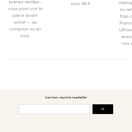
prenez rendez-
métrop
sous 48 h.
vous pour voir la
ou ret
pièce avant
frais 
achat — au
Franc
comptoir ou en
Ultras
visio.
ensu
nos a
Inscrivez-vous à la newsletter
OK