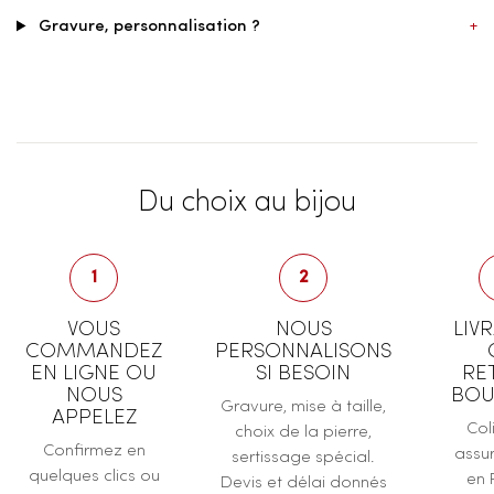
Gravure, personnalisation ?
+
Du choix au bijou
1
2
VOUS
NOUS
LIV
COMMANDEZ
PERSONNALISONS
EN LIGNE OU
SI BESOIN
RE
NOUS
BOU
Gravure, mise à taille,
APPELEZ
Col
choix de la pierre,
Confirmez en
assur
sertissage spécial.
quelques clics ou
en 
Devis et délai donnés