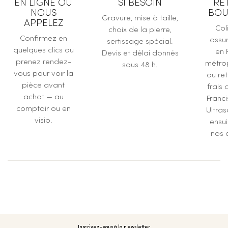
EN LIGNE OU
SI BESOIN
RE
NOUS
BOU
Gravure, mise à taille,
APPELEZ
Col
choix de la pierre,
Confirmez en
assur
sertissage spécial.
quelques clics ou
en 
Devis et délai donnés
prenez rendez-
métrop
sous 48 h.
vous pour voir la
ou ret
pièce avant
frais 
achat — au
Franc
comptoir ou en
Ultras
visio.
ensu
nos a
Inscrivez-vous à la newsletter