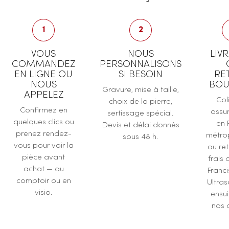
1
2
VOUS
NOUS
LIV
COMMANDEZ
PERSONNALISONS
EN LIGNE OU
SI BESOIN
RE
NOUS
BOU
Gravure, mise à taille,
APPELEZ
Col
choix de la pierre,
Confirmez en
assur
sertissage spécial.
quelques clics ou
en 
Devis et délai donnés
prenez rendez-
métrop
sous 48 h.
vous pour voir la
ou ret
pièce avant
frais 
achat — au
Franc
comptoir ou en
Ultras
visio.
ensu
nos a