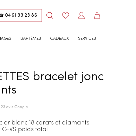
04 91 33 23 86
☎
IAGES
BAPTÊMES
CADEAUX
SERVICES
ETTES bracelet jonc
nts
· 23 avis Google
c or blanc 18 carats et diamants
t G-VS poids total