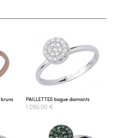
 bruns
PAILLETTES bague diamants
1 090,00 €