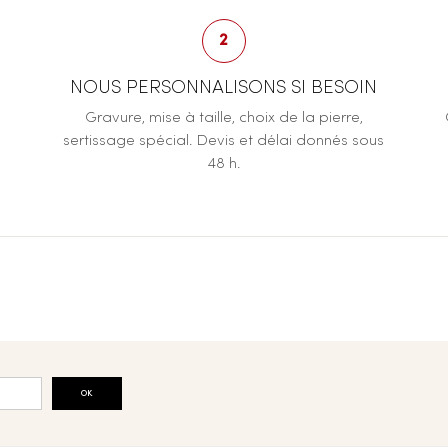
2
NOUS PERSONNALISONS SI BESOIN
Gravure, mise à taille, choix de la pierre,
sertissage spécial. Devis et délai donnés sous
48 h.
OK