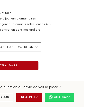
 & Italie
e bijoutiers diamantaires
inçonné · diamants sélectionnés 4 C
& entretien dans nos ateliers
e question ou envie de voir la pièce ?
-VOUS
☎ APPELER
WHATSAPP