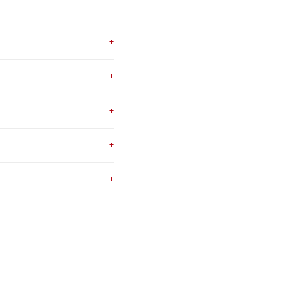
+
+
+
+
+