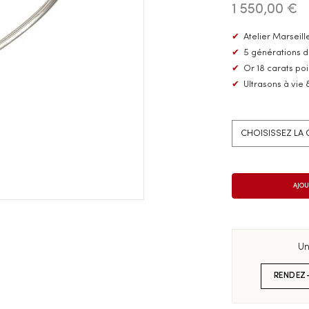
1 550,00 €
✔
Atelier Marseille
✔
5 générations d
✔
Or 18 carats po
✔
Ultrasons à vie 
Un
RENDEZ