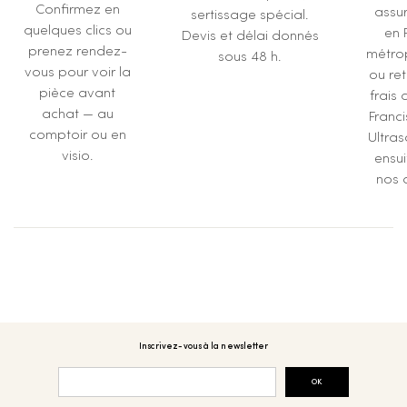
Confirmez en
assur
sertissage spécial.
quelques clics ou
en 
Devis et délai donnés
prenez rendez-
métrop
sous 48 h.
vous pour voir la
ou ret
pièce avant
frais 
achat — au
Franc
comptoir ou en
Ultras
visio.
ensu
nos a
Inscrivez-vous à la newsletter
OK