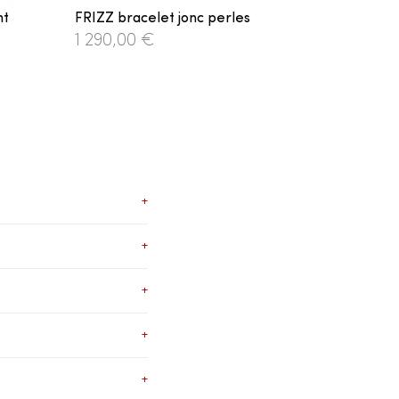
nt
FRIZZ bracelet jonc perles
1 290,00 €
+
+
+
+
+