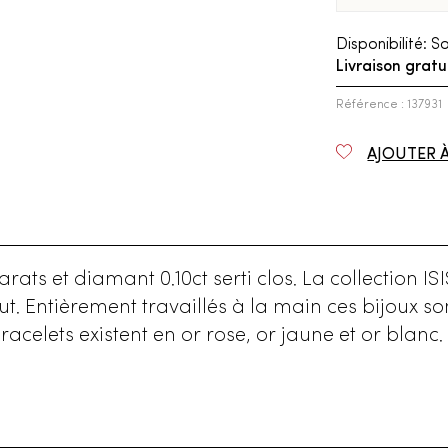
Disponibilité:
So
Livraison gratu
Référence : 137931
AJOUTER 
rats et diamant 0.10ct serti clos. La collection ISI
brut. Entièrement travaillés à la main ces bijoux s
 bracelets existent en or rose, or jaune et or bl