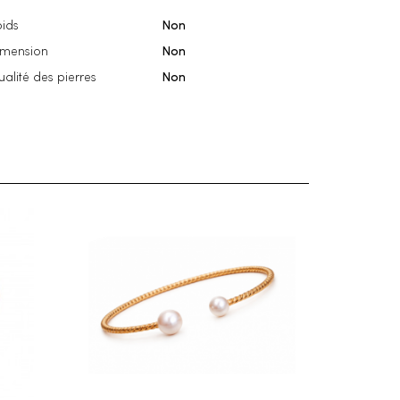
ids
Non
imension
Non
alité des pierres
Non