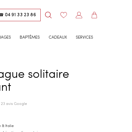
04 91 33 23 86
☎
IAGES
BAPTÊMES
CADEAUX
SERVICES
ague solitaire
nt
· 23 avis Google
 & Italie