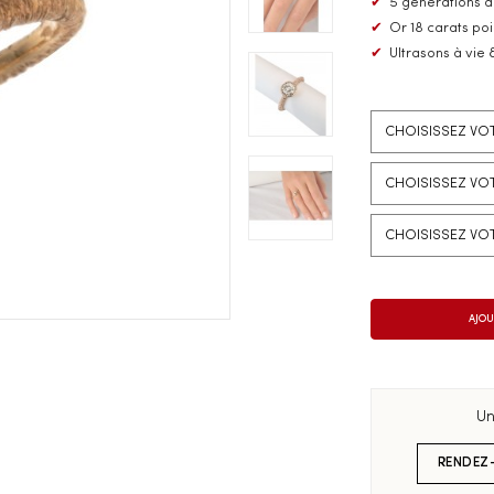
✔
5 générations d
✔
Or 18 carats po
✔
Ultrasons à vie 
Un
RENDEZ