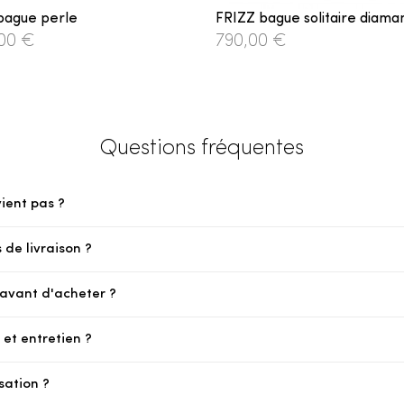
bague perle
FRIZZ bague solitaire diama
,00 €
790,00 €
Questions fréquentes
vient pas ?
 de livraison ?
e avant d'acheter ?
et entretien ?
sation ?