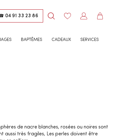
04 91 33 23 86
☎
IAGES
BAPTÊMES
CADEAUX
SERVICES
 sphères de nacre blanches, rosées ou noires sont
t aussi très fragiles, Les perles doivent être