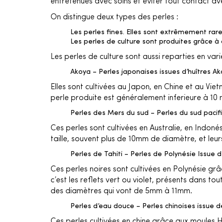
entretenues avec soins et éviter tout contact ave
On distingue deux types des perles :
Les perles fines. Elles sont extrêmement rare
Les perles de culture sont produites grâce à
Les perles de culture sont aussi reparties en vari
Akoya – Perles japonaises issues d’huîtres Ak
Elles sont cultivées au Japon, en Chine et au Vie
perle produite est généralement inferieure à 10 
Perles des Mers du sud – Perles du sud pacif
Ces perles sont cultivées en Australie, en Indon
taille, souvent plus de 10mm de diamètre, et leur
Perles de Tahiti – Perles de Polynésie Issue d
Ces perles noires sont cultivées en Polynésie grâc
c’est les reflets vert ou violet, présents dans to
des diamètres qui vont de 5mm à 11mm.
Perles d’eau douce – Perles chinoises issue 
Ces perles cultivées en chine grâce aux moules Hy