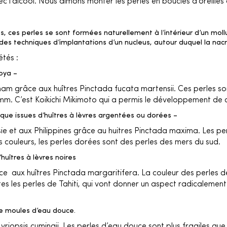
c l’alcool. Nous aimons monter les perles en boucles d’oreilles o
s, ces perles se sont formées naturellement à l’intérieur d’un mol
 des techniques d’implantations d’un nucleus, autour duquel la nac
étés :
oya –
tnam grâce aux huîtres Pinctada fucata martensii. Ces perles son
mm. C’est Koikichi Mikimoto qui a permis le développement de c
ique issues d’huîtres à lèvres argentées ou dorées –
ésie et aux Philippines grâce au huitres Pinctada maxima. Les p
s couleurs, les perles dorées sont des perles des mers du sud.
’huîtres à lèvres noires
e aux huîtres Pinctada margaritifera. La couleur des perles de T
utes les perles de Tahiti, qui vont donner un aspect radicalement
de moules d’eau douce.
riopsis cumingii. Les perles d’eau douce sont plus fragiles que 