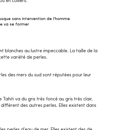
u en colliers.
lusque sans intervention de l’homme.
re va se former
t blanches au lustre impeccable. La taille de la
ette variété de perles.
erles des mers du sud sont réputées pour leur
ahiti va du gris très foncé au gris très clair,
 diffèrent des autres perles. Elles existent dans
les perles d’eau de mer. Elles existent des de