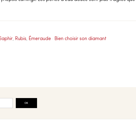
Saphir
Rubis
Émeraude
Bien choisir son diamant
,
,
·
OK