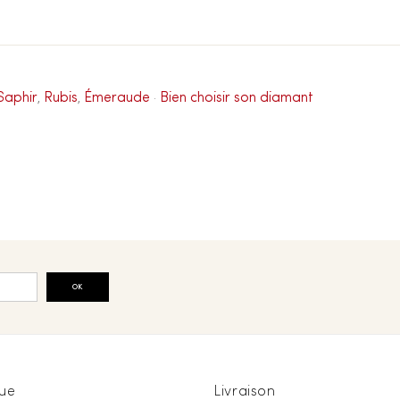
Saphir
Rubis
Émeraude
Bien choisir son diamant
,
,
·
OK
ue
Livraison